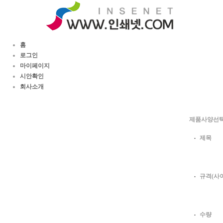
홈
로그인
마이페이지
시안확인
회사소개
제품사양선
제목
규격(사
수량