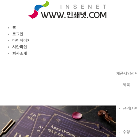
홈
로그인
마이페이지
시안확인
회사소개
제품사양선
제목
규격(사
수량