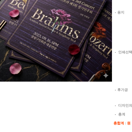
용지
인쇄선
후가공
디자인
총계
총합계
:
원