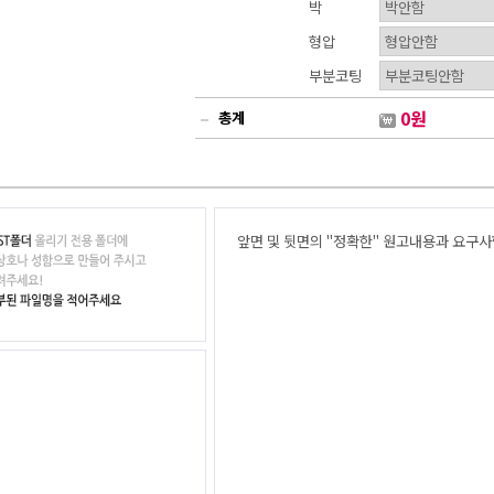
박
형압
부분코팅
0
원
총계