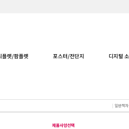
리플렛/팜플렛
포스터/전단지
디지털 
|
일반책자
제품사양선택