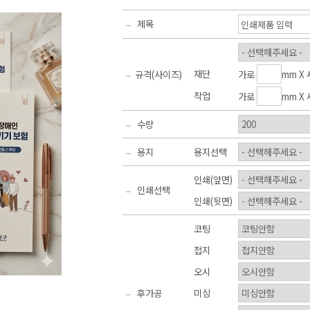
제목
재단
가로
mm X
규격(사이즈)
작업
가로
mm X
수량
용지
용지선택
인쇄(앞면)
인쇄선택
인쇄(뒷면)
코팅
접지
오시
후가공
미싱