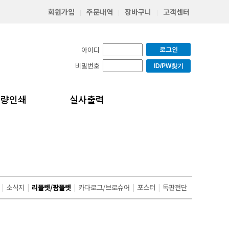
회원가입
주문내역
장바구니
고객센터
|
|
|
아이디
로그인
비밀번호
ID/PW찾기
소량인쇄
실사출력
|
소식지
|
리플렛/팜플렛
|
카다로그/브로슈어
|
포스터
|
독판전단