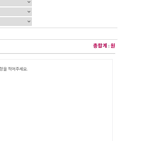
총합계
원
: