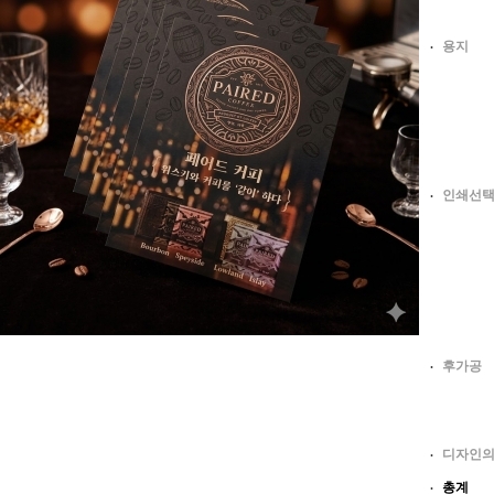
용지
인쇄선
후가공
디자인
총계