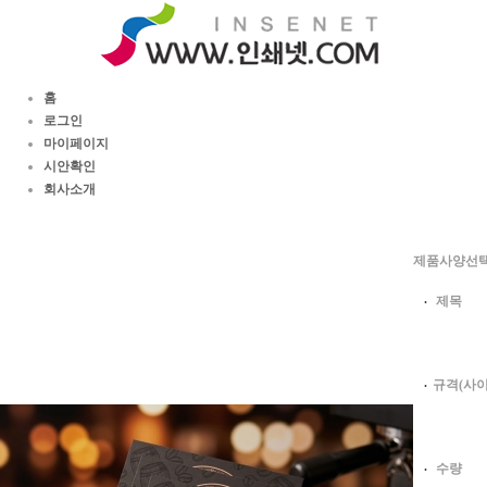
홈
로그인
마이페이지
시안확인
회사소개
제품사양선
제목
규격(사이
수량