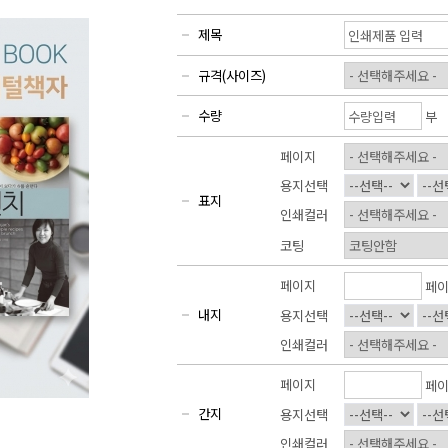
제목
규격(사이즈)
수량
부
페이지
용지선택
표지
인쇄컬러
코팅
페이지
페
내지
용지선택
인쇄컬러
페이지
페
간지
용지선택
인쇄컬러