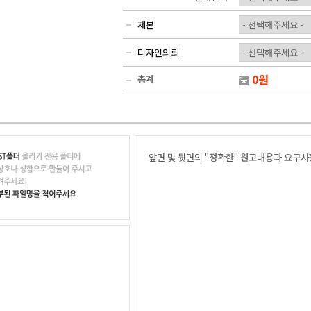
제본
디자인의뢰
0
원
총계
앞면 및 뒷면의 "정확한" 원고내용과 요구사