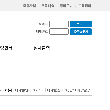
회원가입
주문내역
장바구니
고객센터
|
|
|
아이디
로그인
비밀번호
ID/PW찾기
소량인쇄
실사출력
디고)책자
|
디지털(인디고)포스터
|
디지털(인디고)전단/초대장/낱장