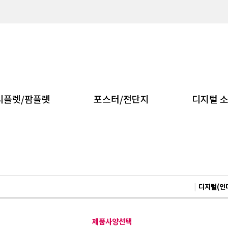
리플렛/팜플렛
포스터/전단지
디지털 
|
디지털(인
제품사양선택