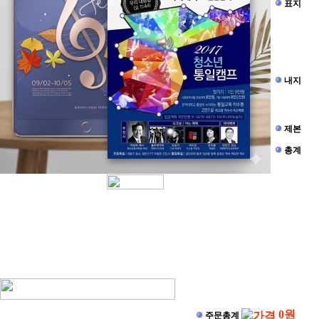
표지
내지
제본
총계
0
원
주문총계