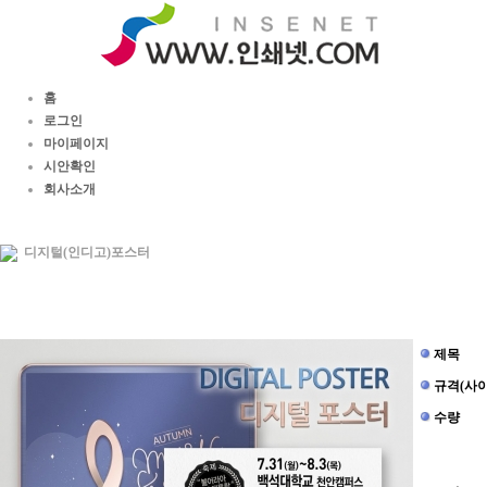
홈
로그인
마이페이지
시안확인
회사소개
디지털(인디고)포스터
제목
규격(사이
수량