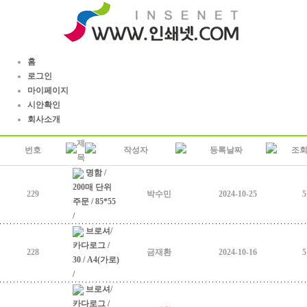
홈
로그인
마이페이지
시안확인
회사소개
제
번호
작성자
등록날짜
조
목
명함 /
200매 단위
229
박수민
2024-10-25
5
주문 / 85*55
/
브로셔/
카다로그 /
228
금재환
2024-10-16
5
30 / A4(가로)
/
브로셔/
카다로그 /