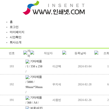
홈
로그인
마이페이지
시안확인
회사소개
제
번호
작성자
등록날짜
조
목
기타제품
193
/ 1 / 350 x 250
이근택
2024-03-04
1
/
기타제품
/ 5000 /
192
우지석
2024-02-28
6
90mm*50mm
/
기타제품
191
서원빈
2024-02-26
2
/ 360 / A4 /
브로셔/카