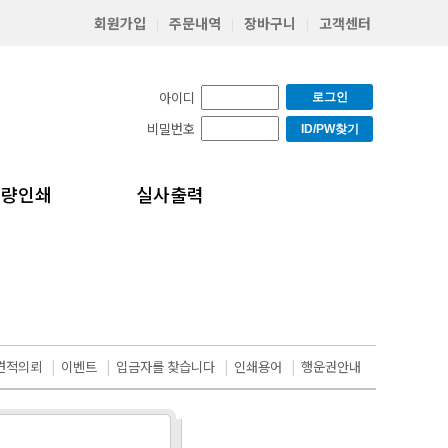
회원가입
주문내역
장바구니
고객센터
|
|
|
아이디
로그인
비밀번호
ID/PW찾기
소량인쇄
실사출력
견적의뢰
|
이벤트
|
입금자를 찾습니다
|
인쇄용어
|
행운권안내