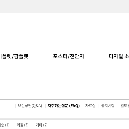
리플렛/팜플렛
포스터/전단지
디지털 
|
보안상담(Q&A)
|
자주하는질문 (FAQ)
|
자료실
|
공지사항
|
별도
송 (1)
|
회원 (3)
|
기타 (2)