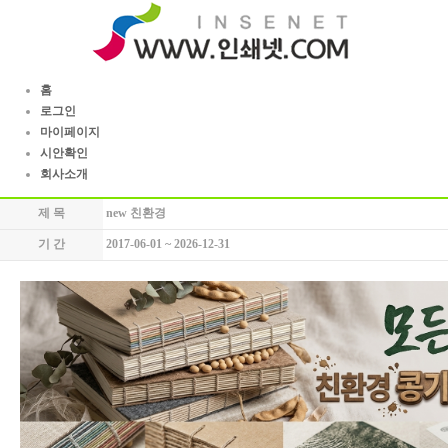
홈
로그인
마이페이지
시안확인
회사소개
제 목
new 친환경
기 간
2017-06-01 ~ 2026-12-31