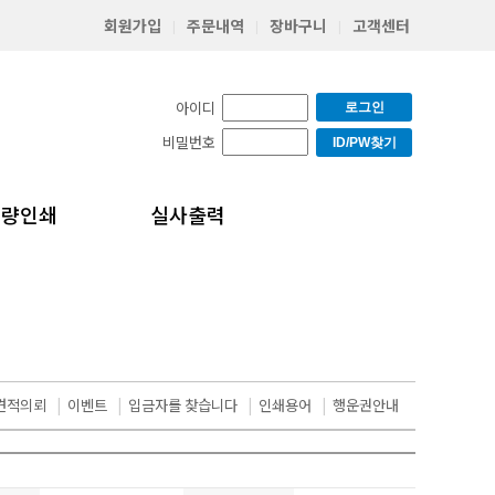
회원가입
주문내역
장바구니
고객센터
|
|
|
아이디
로그인
비밀번호
ID/PW찾기
소량인쇄
실사출력
견적의뢰
|
이벤트
|
입금자를 찾습니다
|
인쇄용어
|
행운권안내