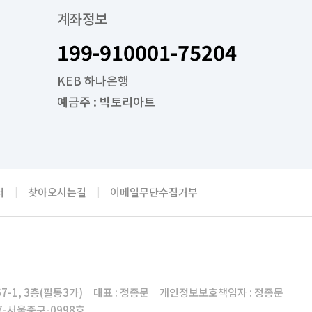
계좌정보
199-910001-75204
KEB 하나은행
예금주 : 빅토리아트
터
|
찾아오시는길
|
이메일무단수집거부
7-1, 3층(필동3가) 대표 : 정종문 개인정보보호책임자 : 정종문
17-서울중구-0998호