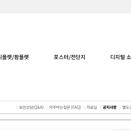
리플렛/팜플렛
포스터/전단지
디지털 
|
보안상담(Q&A)
|
자주하는질문 (FAQ)
|
자료실
|
공지사항
|
별도