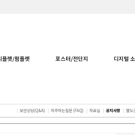
리플렛/팜플렛
포스터/전단지
디지털 
|
보안상담(Q&A)
|
자주하는질문 (FAQ)
|
자료실
|
공지사항
|
별도