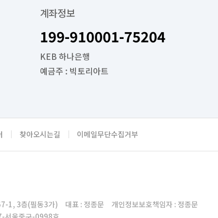
계좌정보
199-910001-75204
KEB 하나은행
예금주 : 빅토리아트
터
|
찾아오시는길
|
이메일무단수집거부
7-1, 3층(필동3가) 대표 : 정종문 개인정보보호책임자 : 정종문
17-서울중구-0998호