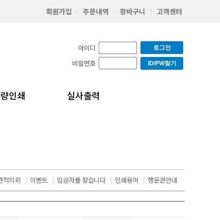
회원가입
주문내역
장바구니
고객센터
|
|
|
아이디
로그인
비밀번호
ID/PW찾기
소량인쇄
실사출력
견적의뢰
|
이벤트
|
입금자를 찾습니다
|
인쇄용어
|
행운권안내