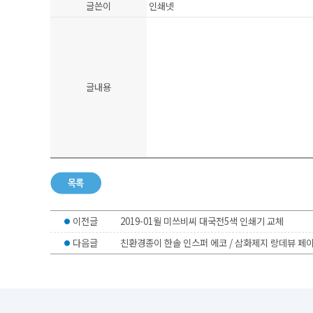
글쓴이
인쇄넷
인쇄넷 접수시 무통장입금은 입금확인후 진행합니다
글내용
이전글
2019-01월 미쓰비씨 대국전5색 인쇄기 교체
다음글
친환경종이 한솔 인스퍼 에코 / 삼화제지 랑데뷰 페