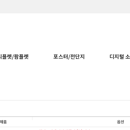
리플렛/팜플렛
포스터/전단지
디지털 
제품
옵션