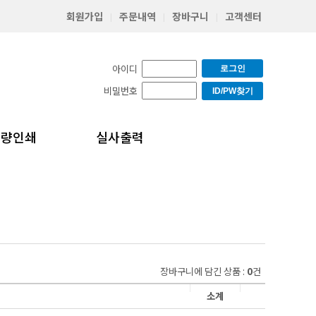
회원가입
주문내역
장바구니
고객센터
|
|
|
아이디
로그인
비밀번호
ID/PW찾기
소량인쇄
실사출력
장바구니에 담긴 상품 :
0
건
소계