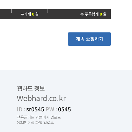
부가세
0
원
총 주문합계
0
원
계속 쇼핑하기
웹하드 정보
Webhard.co.kr
ID :
sr0545
PW :
0545
전용폴더를 만들어서 업로드
20MB 이상 파일 업로드