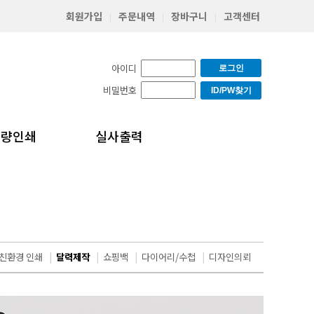
회원가입
주문내역
장바구니
고객센터
|
|
|
아이디
로그인
비밀번호
ID/PW찾기
소량인쇄
실사출력
친환경 인쇄
|
달력제작
|
쇼핑백
|
다이어리/수첩
|
디자인의뢰