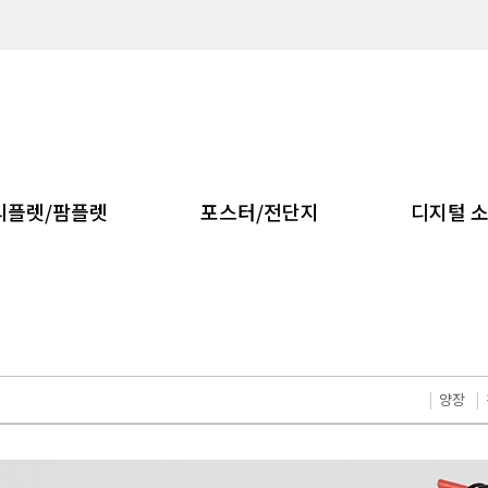
리플렛/팜플렛
포스터/전단지
디지털 
|
양장
|