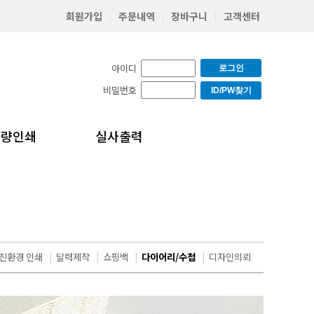
회원가입
주문내역
장바구니
고객센터
|
|
|
아이디
로그인
비밀번호
ID/PW찾기
소량인쇄
실사출력
친환경 인쇄
|
달력제작
|
쇼핑백
|
다이어리/수첩
|
디자인의뢰