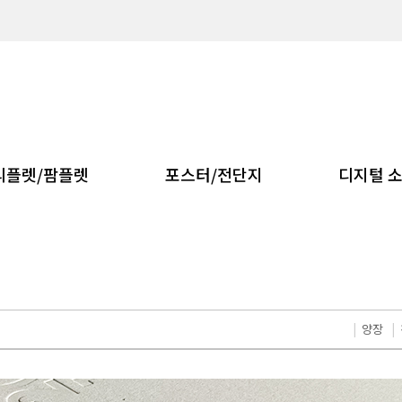
리플렛/팜플렛
포스터/전단지
디지털 
|
양장
|