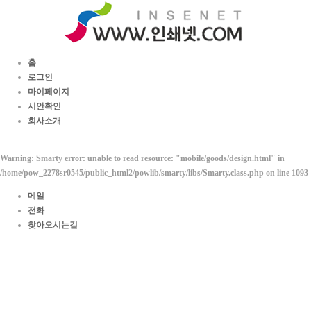
홈
로그인
마이페이지
시안확인
회사소개
Warning
: Smarty error: unable to read resource: "mobile/goods/design.html" in
/home/pow_2278sr0545/public_html2/powlib/smarty/libs/Smarty.class.php
on line
1093
메일
전화
찾아오시는길