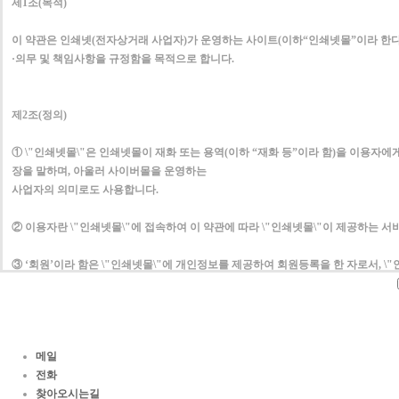
제1조(목적)
이 약관은 인쇄넷(전자상거래 사업자)가 운영하는 사이트(이하“인쇄넷몰”이라 한다
·의무 및 책임사항을 규정함을 목적으로 합니다.
제2조(정의)
① \"인쇄넷몰\"은 인쇄넷몰이 재화 또는 용역(이하 “재화 등”이라 함)을 이용
장을 말하며, 아울러 사이버몰을 운영하는
사업자의 의미로도 사용합니다.
② 이용자란 \"인쇄넷몰\"에 접속하여 이 약관에 따라 \"인쇄넷몰\"이 제공하는 서
③ ‘회원’이라 함은 \"인쇄넷몰\"에 개인정보를 제공하여 회원등록을 한 자로서, \
있는 자를 말합니다.
④ ‘비회원’이라 함은 회원에 가입하지 않고 \"인쇄넷몰\"이 제공하는 서비스를 이
메일
전화
제3조 (약관 등의 명시와 설명 및 개정)
찾아오시는길