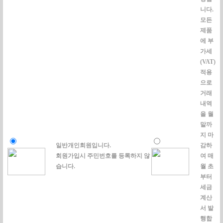
니다.
모든
제품
에 부
가세
(VAT)
적용
으로
거래
내역
을 월
말까
지 마
일반개인회원입니다.
감하
회원가입시 주민번호를 등록하지 않
여 매
습니다.
월 초
부터
세금
계산
서 발
행합