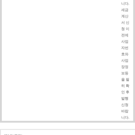
니다.
세금
계산
서 신
청 이
전에
사업
자번
호와
사업
장정
보등
을 필
히 확
인 후
발행
신청
바랍
니다.