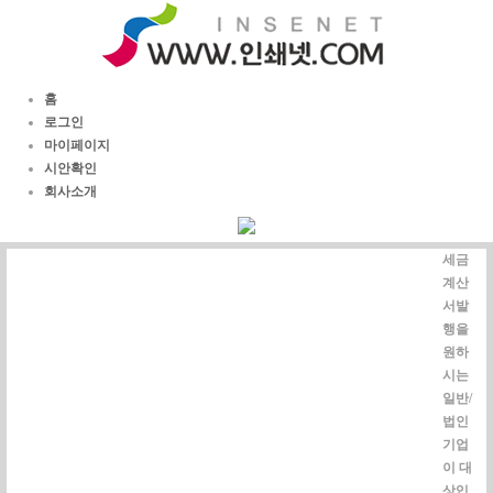
홈
로그인
마이페이지
시안확인
회사소개
세금
계산
서발
행을
원하
시는
일반/
법인
기업
이 대
상입